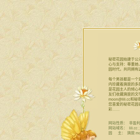
秘密花园始建于公元
心与支持：尊重她
园时代，共同拥有这片“
每个男孩都是一个
内珍藏着旖旎的多
是花园主人的倾心
友们收藏旖旎的文
moon@lili.c
您喜爱的秘密花园
彩……
网站性质： 非盈
网站域名： lili.cc ; y
园 主： 旖旎 moon@