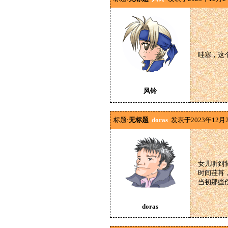
哇塞，这
风铃
标题:
无标题
doras
发表于2023年12月2
女儿听到
时间荏苒
当初那些
doras