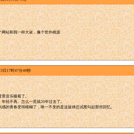
个网站和我一样大诶，像个世外桃源
3日17时47分49秒
背景音乐睡着了。
，年轻不再。怎么一晃就20年过去了。
伤感的青春变得模糊了，唯一不变的是这旋律总试图勾起那些回忆。