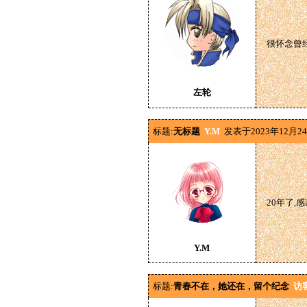
很怀念曾
左轮
标题:
无标题
Y.M
发表于2023年12月2
20年了,
Y.M
标题:
青春不在，她还在，留个纪念
访