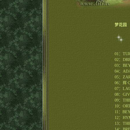
梦花园
01：
TU
02：
DR
03：
BE
04：
AD
05：
ZA
06：
辉
07：
LA
08：
GI
09：
TH
10：
OR
11：
BEY
12：
HY
13：
TH
14：
BR